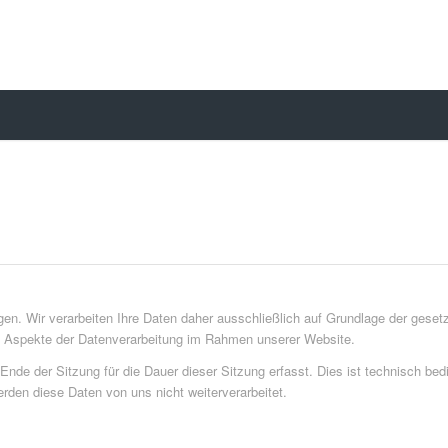
egen. Wir verarbeiten Ihre Daten daher ausschließlich auf Grundlage der ge
en Aspekte der Datenverarbeitung im Rahmen unserer Website.
e der Sitzung für die Dauer dieser Sitzung erfasst. Dies ist technisch bedingt
rden diese Daten von uns nicht weiterverarbeitet.