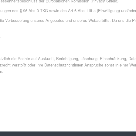
essenheitsbeschluss der Europäischen Komission (Privacy Shield).
ungen des § 96 Abs 3 TKG sowie des Art 6 Abs 1 lit a (Einwilligung) und/oder
die Verbesserung unseres Angebotes und unseres Webauftritts. Da uns die Pri
.
ätzlich die Rechte auf Auskunft, Berichtigung, Löschung, Einschränkung, Dat
recht verstößt oder Ihre Datenschutzrichtlinien Ansprüche sonst in einer Wei
n.