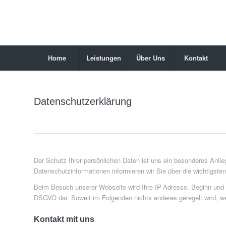
Home
Leistungen
Über Uns
Kontakt
Datenschutzerklärung
Der Schutz Ihrer persönlichen Daten ist uns ein besonderes Anli
Datenschutzinformationen informieren wir Sie über die wichtigst
Beim Besuch unserer Webseite wird Ihre IP-Adresse, Beginn und End
DSGVO dar. Soweit im Folgenden nichts anderes geregelt wird, we
Kontakt mit uns