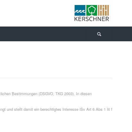
setzlichen Bestimmungen (DSGVO, TKG 2003). In diesen
 und stellt damit ein berechtigtes Interesse iSv Art 6 Abs 1 lit f