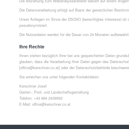
Die Beziehung zum Webanalyseanbieter basiert auf einem Angem
Die Datenverarbeitung erfolgt auf Basis der gesetzlichen Bestimm
Unser Anliegen im Sinne der DSGVO (berechtigtes Interesse) ist 
pseudonymisiert.
Die Nutzerdaten werden für die Dauer von 24 Monaten aufbewahrt
Ihre Rechte
Ihnen stehen bezüglich Ihrer bei uns gespeicherten Daten grunds
glauben, dass die Verarbeitung Ihrer Daten gegen das Datenschutz
[office@kerschner.co.at] oder der Datenschutzbehörde beschwere
Sie erreichen uns unter folgenden Kontaktdaten:
Kerschner Josef
Garten-, Pool, und Landschaftsgestaltung
Telefon: +43 664 2439593
E-Mail: office@kerschner.co.at