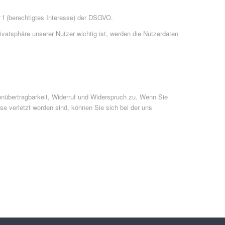
 f (berechtigtes Interesse) der DSGVO.
vatsphäre unserer Nutzer wichtig ist, werden die Nutzerdaten
enübertragbarkeit, Widerruf und Widerspruch zu. Wenn Sie
se verletzt worden sind, können Sie sich bei der uns