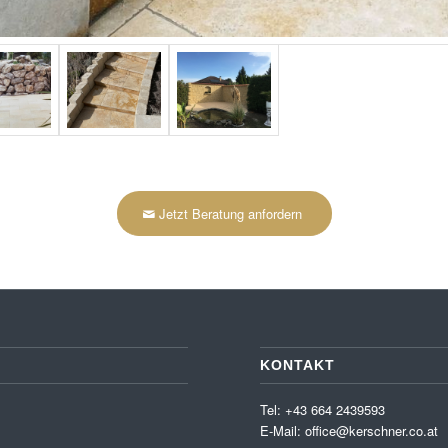
Jetzt Beratung anfordern
KONTAKT
Tel: +43 664 2439593
E-Mail:
office@kerschner.co.at