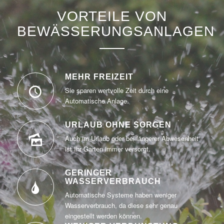
VORTEILE VON
BEWÄSSERUNGSANLAGEN
MEHR FREIZEIT
Sie sparen wertvolle Zeit durch eine
Automatische Anlage.
URLAUB OHNE SORGEN
Auch im Urlaub oder bei längerer Abwesenheit
ist Ihr Garten immer versorgt.
GERINGER
WASSERVERBRAUCH
Automatische Systeme haben weniger
Wasserverbrauch, da diese sehr genau
eingestellt werden können.